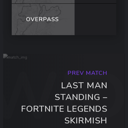
OVERPASS
15:7
12:15
7:15
7:15
12:15
15:3
PREV MATCH
LAST MAN
15:10
STANDING –
FORTNITE LEGENDS
SKIRMISH