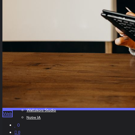
Notre IA
Accueil
Actualités
Nos Services
Portfolio
Créer son projet
À propos
Contact
À propos de nous
Nos Partenaires
Wallskors Studio
Web
Notre IA
0
0